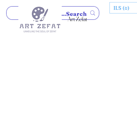
ILS (₪)
Art Zefat