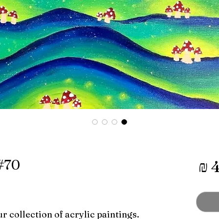
מחיר
 #70
r collection of acrylic paintings.