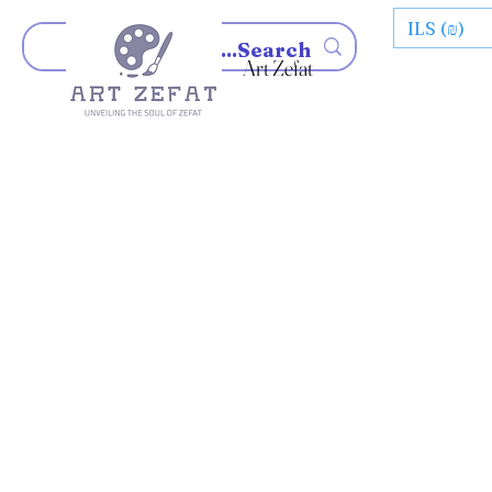
ILS (₪)
Art Zefat