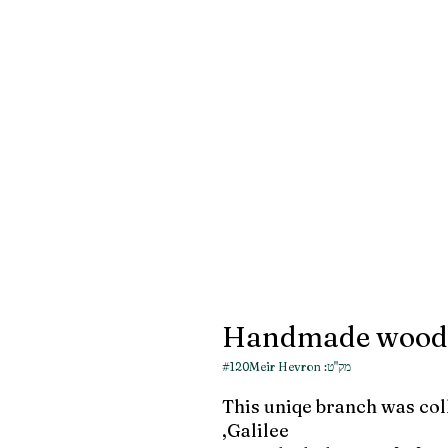
Handmade wood
מק"ט: #120Meir Hevron
This uniqe branch was col
Galilee,