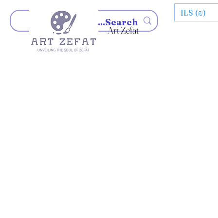
ILS (₪)
Art Zefat