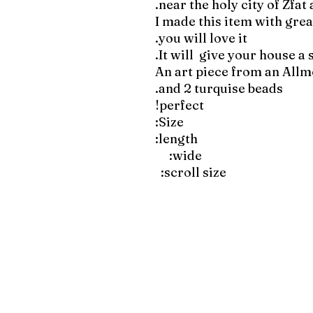
near the holy city of Zfat 
I made this item with grea
you will love it.
It will give your house a s
An art piece from an Allm
and 2 turquise beads.
perfect!
Size:
length:
wide:
scroll size: